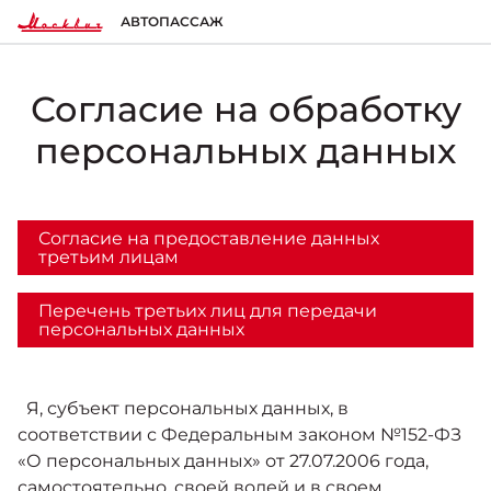
АВТОПАССАЖ
Согласие на обработку
МОДЕЛЬНЫЙ РЯД
ПОКУПАТЕЛЯМ
ВЛАДЕЛЬЦАМ
О КОМПАНИИ
персональных данных
Москвич 3
ВЫБОР АВТОМОБИЛЯ
ТЕХОБСЛУЖИВАНИЕ И РЕМОНТ
ПРАВОВАЯ ИНФОРМАЦИЯ
Городской кроссовер
от 1 344 000 ₽*
Согласие на предоставление данных
третьим лицам
Конфигуратор
Запись на сервис
Реквизиты
Перечень третьих лиц для передачи
персональных данных
ГАРАНТИЯ И ПОДДЕРЖКА
Москвич 3e
Автомобили в наличии
Политика обработки персональных данных
Современный электромобиль
от 3 500 000 ₽*
Я, субъект персональных данных, в
Гарантия
Записаться на тест-драйв
Правила пользования сайтом
соответствии с Федеральным законом №152-ФЗ
«О персональных данных» от 27.07.2006 года,
ПОКУПКА АВТОМОБИЛЯ
НОВОСТИ
самостоятельно, своей волей и в своем
Помощь на дорогах