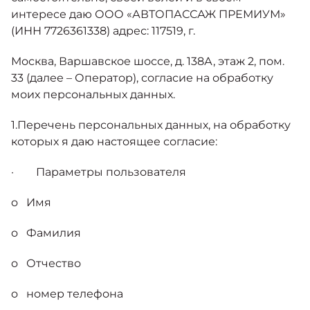
Москвич 6
интересе даю ООО «АВТОПАССАЖ ПРЕМИУМ»
Яркий динамичный седан
(ИНН 7726361338) адрес: 117519, г.
от 2 237 000 ₽*
КОНТАКТЫ
Кредитные программы
Моторное масло
Москва, Варшавское шоссе, д. 138А, этаж 2, пом.
33 (далее – Оператор), согласие на обработку
СЕРВИСНЫЕ АКЦИИ
моих персональных данных.
Спецпредложения
Москвич 3 с ручным управлением 
Кроссовер, создающий равные во
1.Перечень персональных данных, на обработку
АКСЕССУАРЫ
от 2 069 000 ₽*
которых я даю настоящее согласие:
Калькулятор трейд-ин
· Параметры пользователя
Страховые программы
o Имя
Москвич 8
Практичный семиместный кроссов
o Фамилия
от 3 125 000 ₽*
o Отчество
o номер телефона