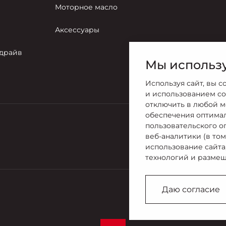
Моторное масло
Аксессуары
-драйв
Мы использу
Используя сайт, вы с
и использованием co
отключить в любой м
обеспечения оптима
пользовательского о
Продажи
веб-аналитики (в то
8 (495) 363
использование сайта
технологий и размещ
Даю согласие