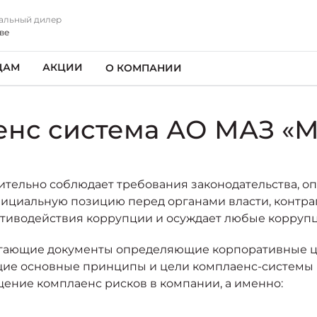
альный дилер
ве
ЦАМ
АКЦИИ
О КОМПАНИИ
енс система АО МАЗ «М
тельно соблюдает требования законодательства, оп
ициальную позицию перед органами власти, контраг
ротиводействия коррупции и осуждает любые корру
гающие документы определяющие корпоративные це
ющие основные принципы и цели комплаенс-систем
ение комплаенс рисков в компании, а именно: