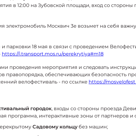
иятия в 12:00 на Зубовской площади, вход со сторон
я электромобиль Москвич 3е возьмет на себя важну
 парковки 18 мая в связи с проведением Велофести
-
https://i.transport.mos.ru/perekrytiya#m18
ами проведения мероприятия и следовать инструкци
нов правопорядка, обеспечивающих безопасность п
енний велофестиваль - по ссылке
https://mosvelofes
стивальный городок
, входы со стороны проезда Дев
ная программа, интерактивные зоны от партнеров и 
 перекрытому
Садовому кольцу
без машин;