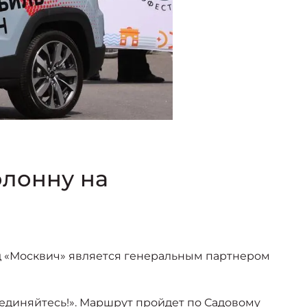
олонну на
д «Москвич» является генеральным партнером
единяйтесь!». Маршрут пройдет по Садовому