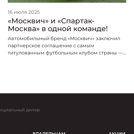
16 июля 2025
«Москвич» и «Спартак-
Москва» в одной команде!
Автомобильный бренд «Москвич» заключил
партнерское соглашение с самым
титулованным футбольным клубом страны —
«Спартак-Москва». В сезоне 2025/26 логотип
«Москвича» украсит форму игроков красно-
белых, символизируя союз двух легендарных
брендов, чья история неразрывно связана со
столицей.
ициальный дилер
ВЛАДЕЛЬЦАМ
АКЦИИ