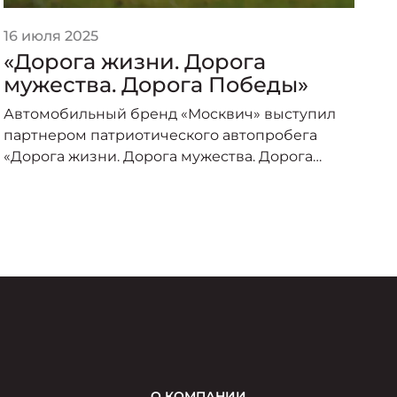
16 июля 2025
2
«Дорога жизни. Дорога
«
мужества. Дорога Победы»
п
о
Автомобильный бренд «Москвич» выступил
А
партнером патриотического автопробега
п
«Дорога жизни. Дорога мужества. Дорога
о
Победы», организованного под эгидой
пр
Министерства транспорта Российской
–
Федерации и приуроченного к торжествам по
случаю 80-летия Великой Победы.
О КОМПАНИИ