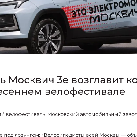
 Москвич 3е возглавит к
есеннем велофестивале
ний велофестиваль. Московский автомобильный заво
е под лозунгом: «Велосипедисты всей Москвы — объ