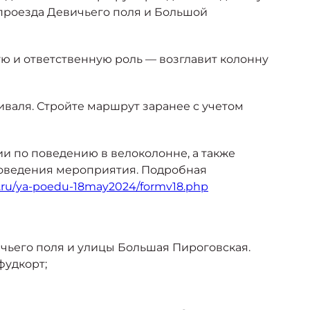
ы проезда Девичьего поля и Большой
ю и ответственную роль — возглавит колонну
валя. Стройте маршрут заранее с учетом
и по поведению в велоколонне, а также
роведения мероприятия. Подробная
t.ru/ya-poedu-18may2024/formv18.php
ичьего поля и улицы Большая Пироговская.
фудкорт;