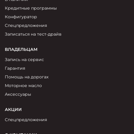
Москвич 6
Яркий динамичный седан
Кредитные программы
от 2 237 000 ₽*
КОНТАКТЫ
Конфигуратор
Кредитные программы
Моторное масло
Спецпредложения
Записаться на тест-драйв
СЕРВИСНЫЕ АКЦИИ
Спецпредложения
Москвич 3 с ручным
ВЛАДЕЛЬЦАМ
управлением (РУ)
Кроссовер, создающий равные
АКСЕССУАРЫ
Запись на сервис
возможности
Калькулятор трейд-ин
Гарантия
от 2 069 000 ₽*
Помощь на дорогах
Страховые программы
Моторное масло
Москвич 8
Практичный семиместный
Аксессуары
кроссовер
от 3 125 000 ₽*
АКЦИИ
Спецпредложения